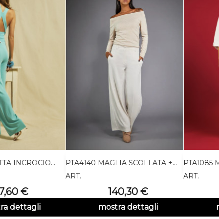
TA INCROCIO...
PTA4140 MAGLIA SCOLLATA +...
PTA1085 

nteprima
Anteprima
ART.
ART.
rezzo
Prezzo
7,60 €
140,30 €
ra dettagli
mostra dettagli