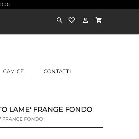
200€
×



shopping_cart
CAMICE
CONTATTI
ATO LAME' FRANGE FONDO
E' FRANGE FONDO