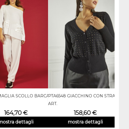
MAGLIA SCOLLO BARCA...
PTA6548 GIACCHINO CON STRASS
7009


Anteprima
Anteprima
FOND
ART.
ART.
Prezzo
Prezzo
164,70 €
158,60 €
mostra dettagli
mostra dettagli