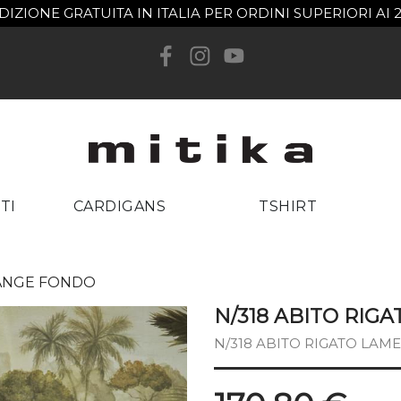
DIZIONE GRATUITA IN ITALIA PER ORDINI SUPERIORI AI 
reate wishlist
list name
Cancel
Create wishlist
TI
CARDIGANS
TSHIRT
RANGE FONDO
N/318 ABITO RIG
N/318 ABITO RIGATO LAM