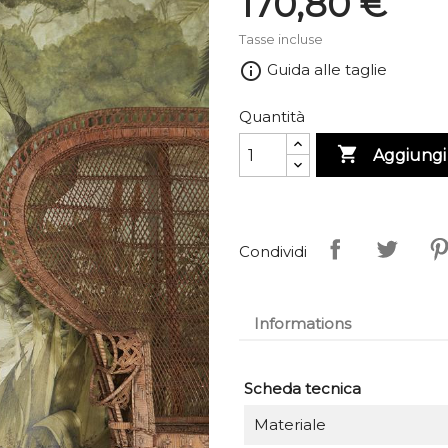
170,80 €
Tasse incluse
info_outline
Guida alle taglie
Quantità

Aggiungi 
Condividi
Informations
Scheda tecnica
Materiale