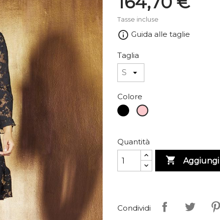
164,70 €
Tasse incluse
info_outline
Guida alle taglie
Taglia
Colore
Nero
Rosa
cipria
Quantità

Aggiungi 
Condividi