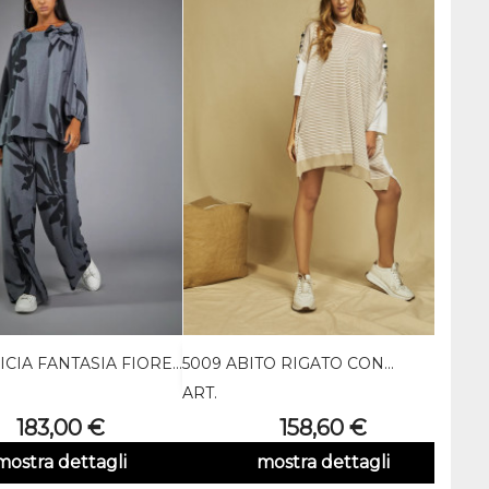
CIA FANTASIA FIORE...
5009 ABITO RIGATO CON...
PTA 


Anteprima
Anteprima
ART.
ART.
Prezzo
Prezzo
183,00 €
158,60 €
mostra dettagli
mostra dettagli