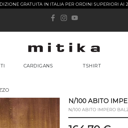
DIZIONE GRATUITA IN ITALIA PER ORDINI SUPERIORI AI 
reate wishlist
list name
Cancel
Create wishlist
TI
CARDIGANS
TSHIRT
IZZO
N/100 ABITO IMP
N/100 ABITO IMPERO BAL