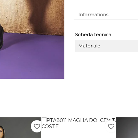
Informations
Scheda tecnica
Materiale
favorite_border
favorite_border