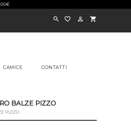
200€
×



shopping_cart
CAMICE
CONTATTI
ERO BALZE PIZZO
ZE PIZZO