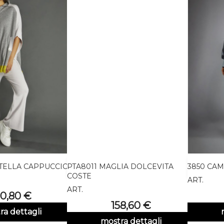
ELLA CAPPUCCIO...
PTA8011 MAGLIA DOLCEVITA
3850 CAMI

nteprima
Anteprima
COSTE
ART.
ART.
rezzo
70,80 €
Prezzo
158,60 €
ra dettagli
mostra dettagli