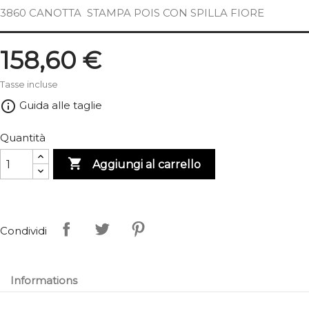
3860 CANOTTA STAMPA POIS CON SPILLA FIORE
158,60 €
Tasse incluse
info_outline
Guida alle taglie
Quantità

Aggiungi al carrello
Condividi
Informations