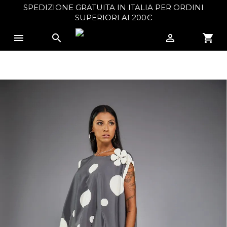
SPEDIZIONE GRATUITA IN ITALIA PER ORDINI
×
Create wishlist
SUPERIORI AI 200€



shopping_cart
Wishlist name
Cancel
Create wishlist