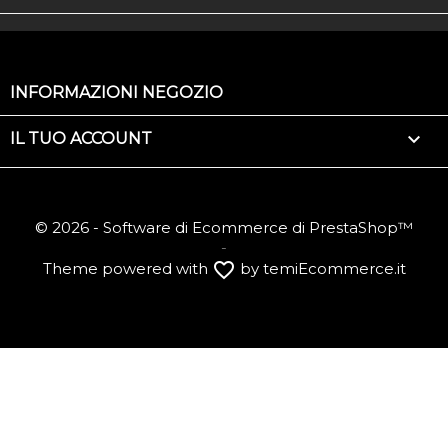
INFORMAZIONI NEGOZIO

IL TUO ACCOUNT
© 2026 - Software di Ecommerce di PrestaShop™
-
favorite_border
Theme powered with
by temiEcommerce.it