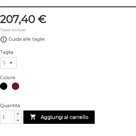
207,40 €
Tasse incluse
info_outline
Guida alle taglie
Taglia
Colore
Nero
Bordeaux
Quantità

Aggiungi al carrello