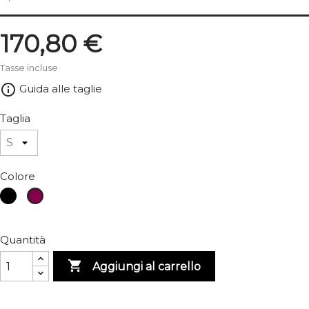
170,80 €
Tasse incluse
info_outline
Guida alle taglie
Taglia
Colore
Nero
Bordeaux
Quantità

Aggiungi al carrello