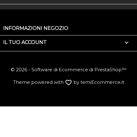
INFORMAZIONI NEGOZIO

IL TUO ACCOUNT
© 2026 - Software di Ecommerce di PrestaShop™
-
favorite_border
Theme powered with
by temiEcommerce.it