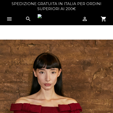
SPEDIZIONE GRATUITA IN ITALIA PER ORDINI
×
Create wishlist
SUPERIORI AI 200€



shopping_cart
Wishlist name
Cancel
Create wishlist