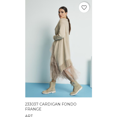
favorite_border
233037 CARDIGAN FONDO
FRANGE
ART.